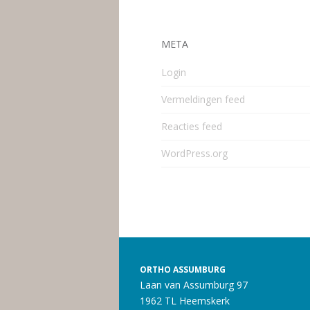
META
Login
Vermeldingen feed
Reacties feed
WordPress.org
ORTHO ASSUMBURG
Laan van Assumburg 97
1962 TL Heemskerk