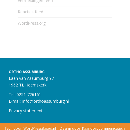
Vermeldingen feed
Reacties feed
WordPress.org
ORTHO ASSUMBURG
Laan van Assumburg 97
1962 TL Heemskerk
Tel: 0251-726161
E-mail:
info@orthoassumburg.nl
Privacy statement
Tech door:
WordPressBased.nl
| Design door:
Kaandorpcommunicatie.nl